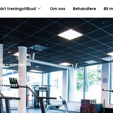
årt treningstilbud
Om oss
Behandlere
Bli 
ing – samlet
nter midt i
ed bred
,
kognitiv