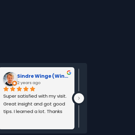
Mantas Sinkunas
4 years ago
Very good personal :-)))