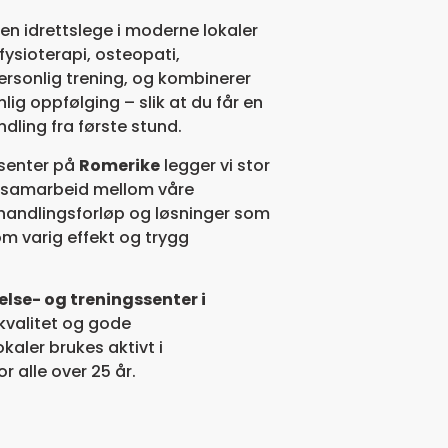
en idrettslege i moderne lokaler
r fysioterapi, osteopati,
ersonlig trening, og kombinerer
g oppfølging – slik at du får en
dling fra første stund.
ssenter på
Romerike
legger vi stor
t samarbeid mellom våre
ehandlingsforløp og løsninger som
om varig effekt og trygg
else- og treningssenter i
 kvalitet og gode
kaler brukes aktivt i
r alle over 25 år.