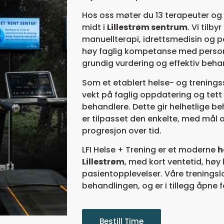
Hos oss møter du 13 terapeuter og 
midt i
Lillestrøm sentrum
. Vi tilby
manuellterapi, idrettsmedisin og p
høy faglig kompetanse med personli
grundig vurdering og effektiv behan
Som et etablert helse- og trening
vekt på faglig oppdatering og tet
behandlere. Dette gir helhetlige b
er tilpasset den enkelte, med mål 
progresjon over tid.
LFI Helse + Trening er et moderne
h
Lillestrøm
, med kort ventetid, høy
pasientopplevelser. Våre treningslo
behandlingen, og er i tillegg åpne fo
Bestill Time