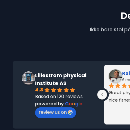
D
Ikke bare stol på
Rolf Stener Frydenberg
Lillestrom physical
6 months ago
2 
Institute AS
4.8
Great physiotherapists and 
Professio
Based on 120 reviews
nice fitness center
powered by
G
o
o
g
l
e
review us on