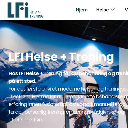
Hjem
Helse
V
LFI Helse + Trening
Hos LFI Helse + Trening får du behandling og tren
på ett sted.
For det første er vi et moderne helse- og treningsse
Lillestrøm. Her møter du 13 engasjerte
behandlere
m
erfaring innen
fysioterapi
,
osteopati
,
manuellterapi
terapi
,
personlig trening
,
ernærings rådgivning
og
idrettsmedisin
.