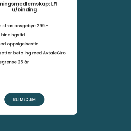
eningsmedlemskap: LFI
u/binding
istrasjonsgebyr: 299,-
 bindingstid
ed oppsigelsestid
setter betaling med AvtaleGiro
sgrense 25 år
BLI MEDLEM