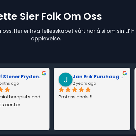
ette Sier Folk Om Oss
 oss. Her er hva fellesskapet vårt har å si om sin LFI-
opplevelse.
Jan Erik Furuhaugen
Sindre Winge (Winge)
years ago
2 years ago
nals !!
Super satisfied with my visit. 
Great insight and got good 
tips. I learned a lot. Thanks