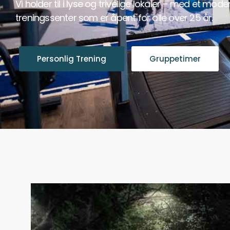
Vi holder til i
lyse og trivelige lokaler
– med et mode
treningssenter som er åpent for alle over 25 år.
Personlig Trening
Gruppetimer