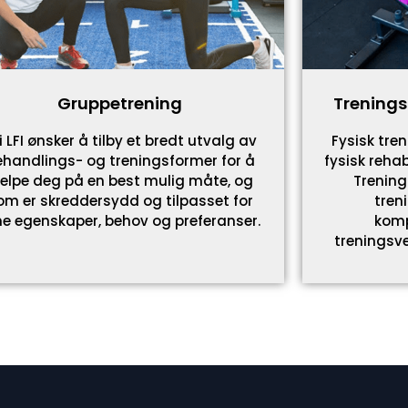
Gruppetrening
Trenings
 i LFI ønsker å tilby et bredt utvalg av
Fysisk tren
ehandlings- og treningsformer for å
fysisk rehab
jelpe deg på en best mulig måte, og
Trening
om er skreddersydd og tilpasset for
tren
ne egenskaper, behov og preferanser.
komp
treningsve